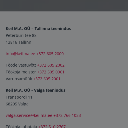
Töökojad
Kontakt
Keil M.A. OÜ – Tallinna teenindus
Peterburi tee 88
info@keilma.ee
13816 Tallinn
info@keilma.ee
+372 605 2000
+372 605 2000
Tööde vastuvõtt
+372 605 2002
Töökoja meister
+372 505 0961
Varuosamüük
+372 605 2001
Keil M.A. OÜ - Valga teenindus
Transpordi 11
ET
EN
68205 Valga
valga.service@keilma.ee
+372 766 1033
Töökoja juhataja
+372 510 2767