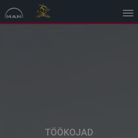
Avaleht
Kampaania
Uued sõidukid
Kasutatud sõidukid
Uudised
MAN Truck & Bus Eesti
MAN Topused Euroopa
TÖÖKOJAD