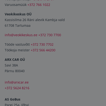
Varuosamüük
+372 766 1022
Veokikeskus OÜ
Kassisilma 26 Räni alevik Kambja vald
61708 Tartumaa
info@veokikeskus.ee
+372 730 7700
Tööde vastuvõtt
+372 730 7702
Töökoja meister
+372 566 44200
ARX CAR OÜ
Savi 38A
Pärnu 80040
info@arxcar.ee
+372
5624 8216
AS GoBus
Pargi 25a, Jõhvi