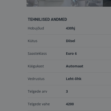
TEHNILISED ANDMED
Hobujõud
430hj
Kütus
Diisel
Saasteklass
Euro 6
Käigukast
Automaat
Vedrustus
Leht-õhk
Telgede arv
3
Telgede vahe
4200