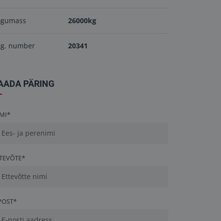
ogumass
26000kg
eg. number
20341
AADA PÄRING
MI*
TEVÕTE*
POST*