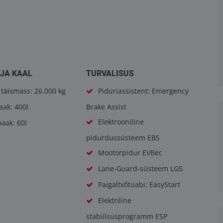
JA KAAL
TURVALISUS
täismass: 26.000 kg
Piduriassistent: Emergency
ak: 400l
Brake Assist
Elektrooniline
aak: 60l
pidurdussüsteem EBS
Mootorpidur EVBec
Lane-Guard-süsteem LGS
Paigaltvõtuabi: EasyStart
Elektriline
stabiilsusprogramm ESP