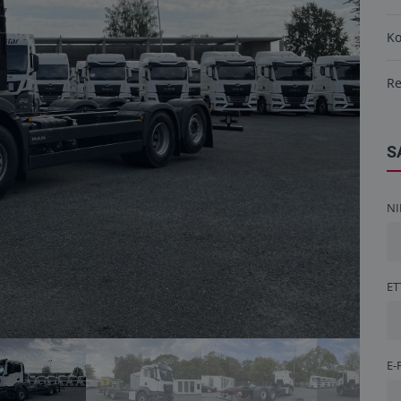
K
R
S
NI
ET
E-