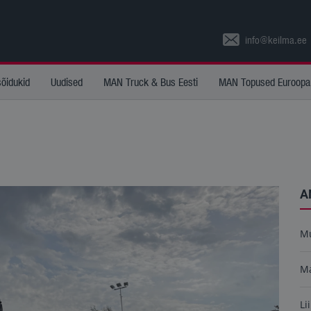
info@keilma.ee
sõidukid
Uudised
MAN Truck & Bus Eesti
MAN Topused Euroopa
A
M
M
Li