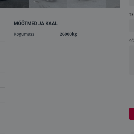
TE
MÕÕTMED JA KAAL
Kogumass
26000kg
S