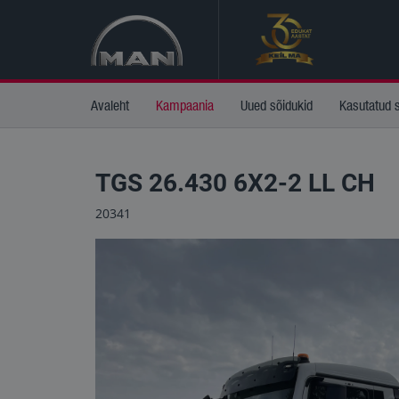
Avaleht
Kampaania
Uued sõidukid
Kasutatud 
TGS 26.430 6X2-2 LL CH
20341