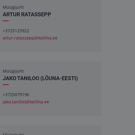
Müügijuht
ARTUR RATASSEPP
+3725125922
artur.ratassepp@keilma.ee
Müügijuht
JAKO TANILOO (LÕUNA-EESTI)
+3725079196
jako.taniloo@keilma.ee
Müügijuht