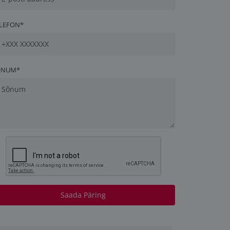
LEFON*
ÕNUM*
Saada Päring