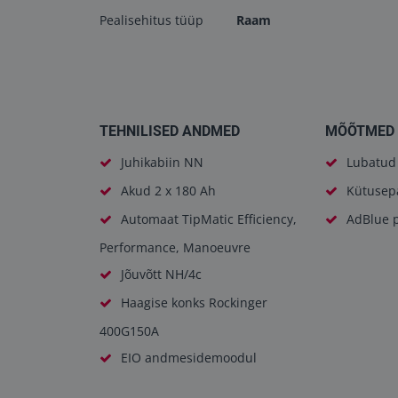
Pealisehitus tüüp
Raam
TEHNILISED ANDMED
MÕÕTMED 
Juhikabiin NN
Lubatud 
Akud 2 x 180 Ah
Kütusepa
Automaat TipMatic Efficiency,
AdBlue p
Performance, Manoeuvre
Jõuvõtt NH/4c
Haagise konks Rockinger
400G150A
EIO andmesidemoodul