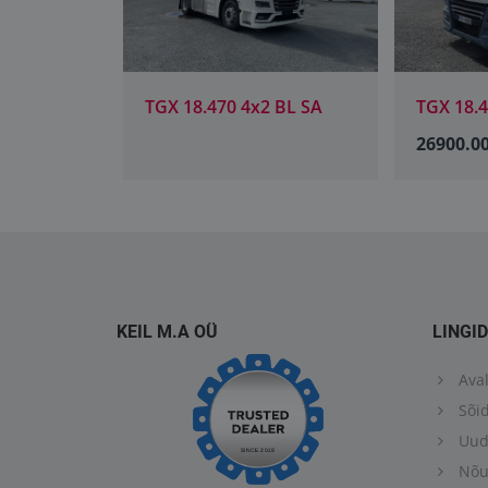
 BL SA
TGX 18.460 4X2 BLS
TGX 26.4
26900.00€
KEIL M.A OÜ
LINGID
Aval
Sõid
Uud
Nõus