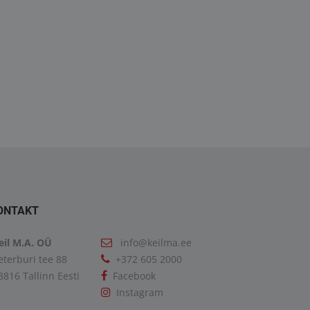
GX 18.460 4X2 BLS
TGX 18.480 4x2 BL SA
6900.00€
ONTAKT
eil M.A. OÜ
info@keilma.ee
eterburi tee 88
+372 605 2000
3816 Tallinn Eesti
Facebook
Instagram