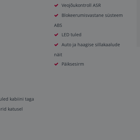
Veojõukontroll ASR
Blokeerumisvastane süsteem
ABS
LED tuled
Auto ja haagise sillakaalude
näit
Päiksesirm
uled kabiini taga
urid katusel