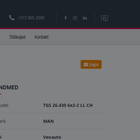
+372 605 2000
ET
ET
Töökojad
Kontakt
EN
Jaga
NDMED
udel
TGS 26.430 6x2-2 LL CH
ark
MAN
ik
Veoauto