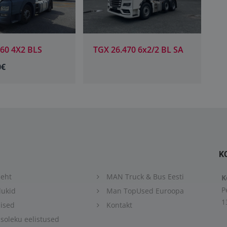
70 6x2/2 BL SA
TGX 26.400 6X2-2 BL
T
25000.00€
2
K
eht
MAN Truck & Bus Eesti
K
P
ukid
Man TopUsed Euroopa
1
ised
Kontakt
oleku eelistused