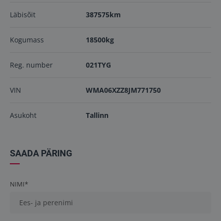
Läbisõit
387575km
Kogumass
18500kg
Reg. number
021TYG
VIN
WMA06XZZ8JM771750
Asukoht
Tallinn
SAADA PÄRING
NIMI*