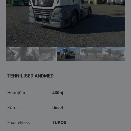
Töökojad
Kontakt
info@keilma.ee
+372 605 2000
TEHNILISED ANDMED
Hobujõud
460hj
ET
EN
Kütus
diisel
Saasteklass
EURO6