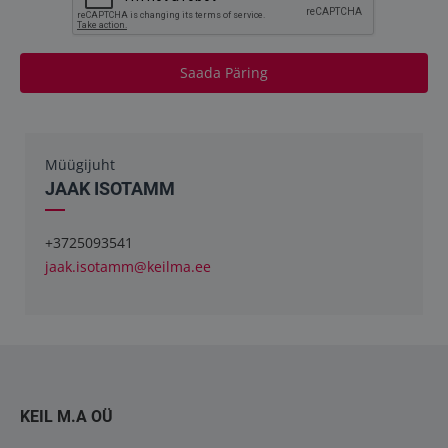
Saada Päring
Müügijuht
JAAK ISOTAMM
+3725093541
jaak.isotamm@keilma.ee
KEIL M.A OÜ