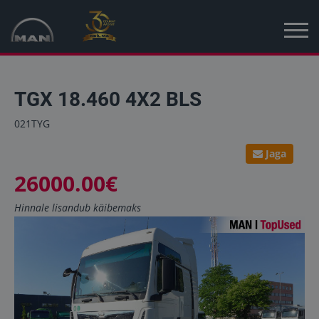
Avaleht
TGX 18.460 4X2 BLS
Kampaania
021TYG
Uued sõidukid
Jaga
26000.00€
Kasutatud sõidukid
Hinnale lisandub käibemaks
Uudised
MAN Truck & Bus Eesti
MAN Topused Euroopa