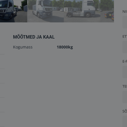
NI
ET
MÕÕTMED JA KAAL
Kogumass
18000kg
E-
TE
S