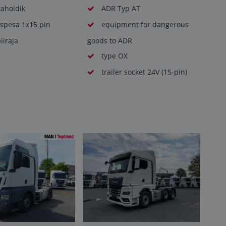
tahoidik
ADR Typ AT
pesa 1x15 pin
equipment for dangerous
iiraja
goods to ADR
type OX
trailer socket 24V (15-pin)