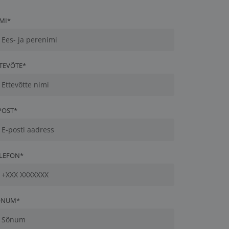
MI*
TEVÕTE*
POST*
LEFON*
ÕNUM*