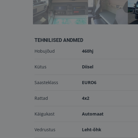
TEHNILISED ANDMED
Hobujõud
460hj
Kütus
Diisel
Saasteklass
EURO6
Rattad
4x2
Käigukast
Automaat
Vedrustus
Leht-õhk