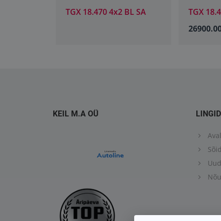
 BL SA
TGX 18.470 4x2 BL SA
TGX 18.
26900.0
KEIL M.A OÜ
LINGID
Aval
Sõid
Uud
Nõus