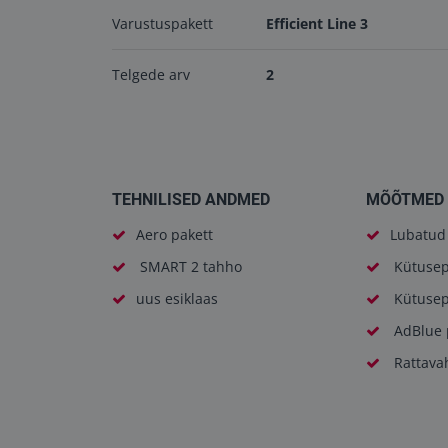
Varustuspakett
Efficient Line 3
Telgede arv
2
TEHNILISED ANDMED
MÕÕTMED 
Aero pakett
Lubatud 
SMART 2 tahho
Kütusep
uus esiklaas
Kütusep
AdBlue 
Rattava