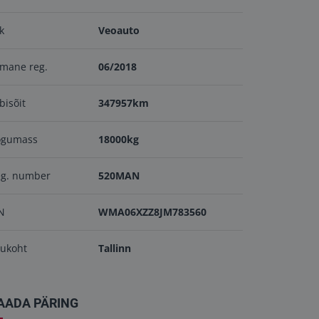
ik
Veoauto
mane reg.
06/2018
bisõit
347957km
ogumass
18000kg
eg. number
520MAN
N
WMA06XZZ8JM783560
ukoht
Tallinn
AADA PÄRING