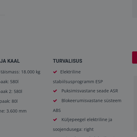
JA KAAL
TURVALISUS
täismass: 18.000 kg
Elektriline
aak: 580l
stabiilsusprogramm ESP
Puksimisvastane seade ASR
aak 2: 580l
Blokeerumisvastane süsteem
paak: 80l
ABS
he: 3.600 mm
Küljepeegel elektriline ja
soojendusega: right