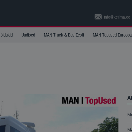
info@keilma.ee
sõidukid
Uudised
MAN Truck & Bus Eesti
MAN Topused Euroopa
A
M
M