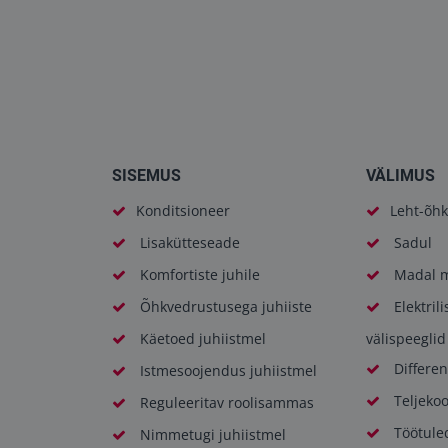
SISEMUS
VÄLIMUS
Konditsioneer
Leht-õhk
Lisakütteseade
Sadul
Komfortiste juhile
Madal m
Õhkvedrustusega juhiiste
Elektril
Käetoed juhiistmel
välispeeglid
Differen
Istmesoojendus juhiistmel
Teljeko
Reguleeritav roolisammas
Töötule
Nimmetugi juhiistmel