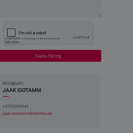
Saada Päring
Müügijuht
JAAK ISOTAMM
+3725093541
jaak.isotamm@keilma.ee