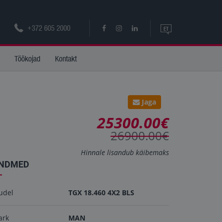
+372 605 2000
ET
ET
Töökojad
Kontakt
EN
Jaga
25300.00€
26900.00€
Hinnale lisandub käibemaks
NDMED
udel
TGX 18.460 4X2 BLS
ark
MAN