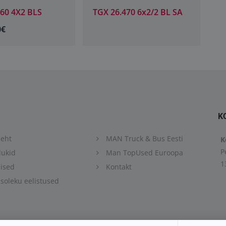
460 4X2 BLS
TGX 26.470 6x2/2 BL SA
T
0€
2
K
eht
MAN Truck & Bus Eesti
K
P
ukid
Man TopUsed Euroopa
1
ised
Kontakt
oleku eelistused