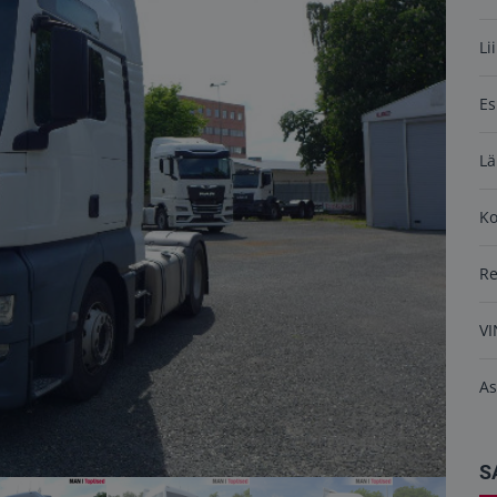
Li
Es
Lä
K
R
VI
As
S