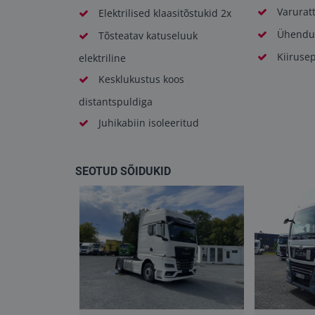
Varurat
Elektrilised klaasitõstukid 2x
Ühendus
Tõsteatav katuseluuk
Kiirusep
elektriline
Kesklukustus koos
distantspuldiga
Juhikabiin isoleeritud
SEOTUD SÕIDUKID