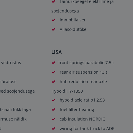
Lainurkpeegel elektriline ja
soojendusega
Immobilaiser
Allasõidutõke
LISA
 vedrustus
front springs parabolic 7.5 t
rear air suspension 13 t
üratase
hub reduction rear axle
ised soojendusega
Hypoid HY-1350
hypoid axle ratio i 2.53
tsiaali lukk taga
fuel filter heating
ormuse näidik
cab insulation NORDIC
d
wiring for tank truck to ADR