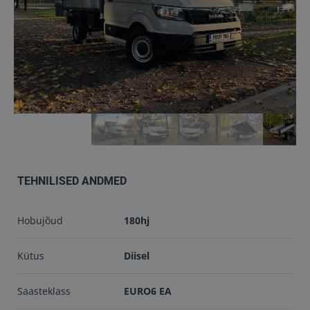
Töökojad
Kontakt
info@keilma.ee
+372 605 2000
TEHNILISED ANDMED
Hobujõud
180hj
ET
EN
Kütus
Diisel
Saasteklass
EURO6 EA