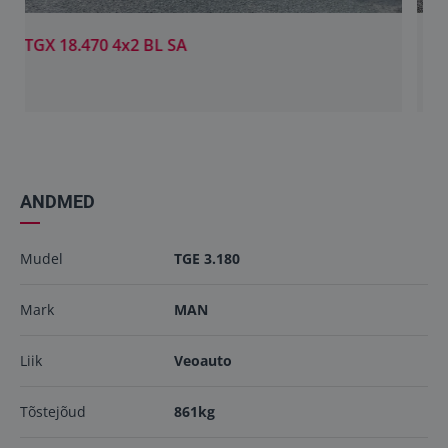
TGX 18.460 4X2 BLS
26900.00€
ANDMED
Mudel
TGE 3.180
Mark
MAN
Liik
Veoauto
Tõstejõud
861kg