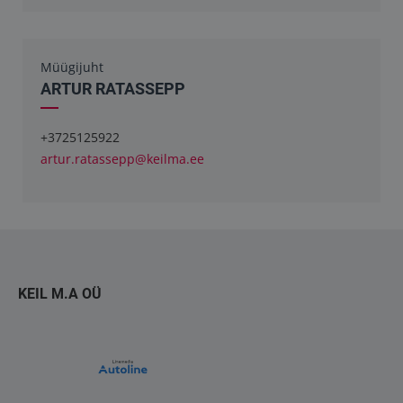
Müügijuht
ARTUR RATASSEPP
+3725125922
artur.ratassepp@keilma.ee
KEIL M.A OÜ