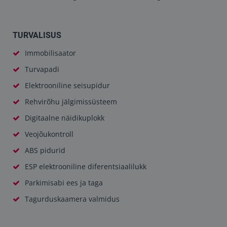
TURVALISUS
Immobilisaator
Turvapadi
Elektrooniline seisupidur
Rehvirõhu jälgimissüsteem
Digitaalne näidikuplokk
Veojõukontroll
ABS pidurid
ESP elektrooniline diferentsiaalilukk
Parkimisabi ees ja taga
Tagurduskaamera valmidus