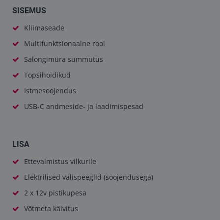
SISEMUS
Kliimaseade
Multifunktsionaalne rool
Salongimüra summutus
Topsihoidikud
Istmesoojendus
USB-C andmeside- ja laadimispesad
LISA
Ettevalmistus vilkurile
Elektrilised välispeeglid (soojendusega)
2 x 12v pistikupesa
Võtmeta käivitus