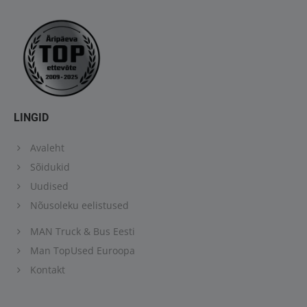
LINGID
Avaleht
Sõidukid
Uudised
Nõusoleku eelistused
MAN Truck & Bus Eesti
Man TopUsed Euroopa
Kontakt