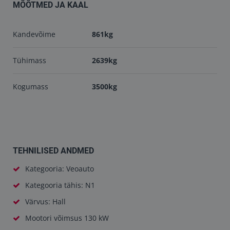
MÕÕTMED JA KAAL
Kandevõime
861kg
Tühimass
2639kg
Kogumass
3500kg
TEHNILISED ANDMED
Kategooria: Veoauto
Kategooria tähis: N1
Värvus: Hall
Mootori võimsus 130 kW