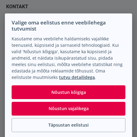
KONTAKT
Keil M.A. OÜ
Valige oma eelistus enne veebilehega
tutvumist
Peterburi tee 88
13816 Tallinn Eesti
Kasutame oma veebilehe haldamiseks vajalikke
teenuseid, küpsiseid ja sarnaseid tehnoloogiaid. Kui
info@keilma.ee
valid 'Nõustun kõigiga', kasutame ka küpsiseid ja
+372 605 2000
andmeid, et näidata isikupärastatud sisu, pidada
Facebook
meeles sinu eelistusi, mõõta veebilehe statistikat ning
Instagram
edastada ja mõõta reklaamide tõhusust. Oma
eelistuste muutmiseks
tutvu detailidega
.
Nõustun kõigiga
Nõustun vajalikega
© Keil M.A. OÜ
2026
. Kõik õigused reserveeritud.
Täpsustan eelistusi
Man Truck & Bus Andmekaitse Info
|