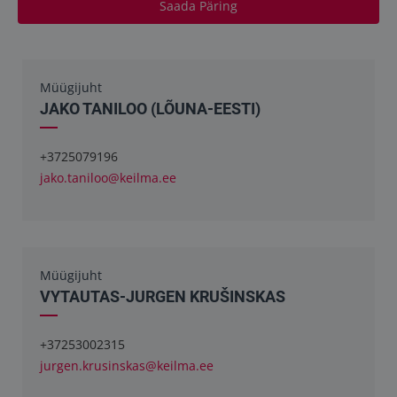
Saada Päring
Müügijuht
JAKO TANILOO (LÕUNA-EESTI)
+3725079196
jako.taniloo@keilma.ee
Müügijuht
VYTAUTAS-JURGEN KRUŠINSKAS
+37253002315
jurgen.krusinskas@keilma.ee