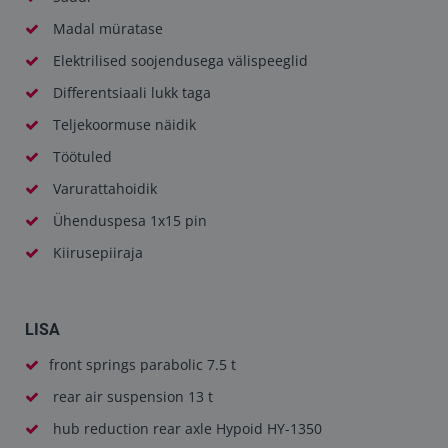
Madal müratase
Elektrilised soojendusega välispeeglid
Differentsiaali lukk taga
Teljekoormuse näidik
Töötuled
Varurattahoidik
Ühenduspesa 1x15 pin
Kiirusepiiraja
LISA
front springs parabolic 7.5 t
rear air suspension 13 t
hub reduction rear axle Hypoid HY-1350