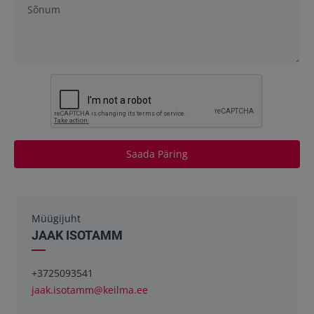
Saada Päring
Müügijuht
JAAK ISOTAMM
+3725093541
jaak.isotamm@keilma.ee