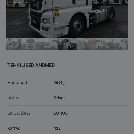
Töökojad
Kontakt
info@keilma.ee
+372 605 2000
TEHNILISED ANDMED
Hobujõud
460hj
Kütus
Diisel
ET
EN
Saasteklass
EURO6
Rattad
4x2