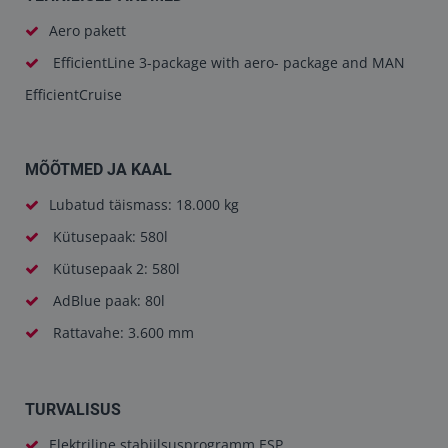
Aero pakett
EfficientLine 3-package with aero- package and MAN
EfficientCruise
MÕÕTMED JA KAAL
Lubatud täismass: 18.000 kg
Kütusepaak: 580l
Kütusepaak 2: 580l
AdBlue paak: 80l
Rattavahe: 3.600 mm
TURVALISUS
Elektriline stabiilsusprogramm ESP