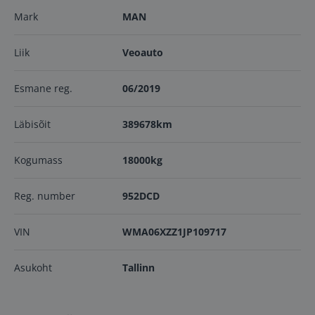
Mark
MAN
Liik
Veoauto
Esmane reg.
06/2019
Läbisõit
389678km
Kogumass
18000kg
Reg. number
952DCD
VIN
WMA06XZZ1JP109717
Asukoht
Tallinn