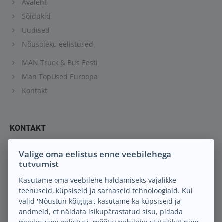
Avaleht
Sõidukid
Uudised
Nõusoleku eelistused
MAN Truck & Bus Eesti
Man TopUsed Euroopa
Kontakt
KONTAKT
Keil M.A. OÜ
Valige oma eelistus enne veebilehega
Peterburi tee 88
tutvumist
13816 Tallinn Eesti
Kasutame oma veebilehe haldamiseks vajalikke
teenuseid, küpsiseid ja sarnaseid tehnoloogiaid. Kui
info@keilma.ee
valid 'Nõustun kõigiga', kasutame ka küpsiseid ja
+372 605 2000
andmeid, et näidata isikupärastatud sisu, pidada
Facebook
meeles sinu eelistusi, mõõta veebilehe statistikat ning