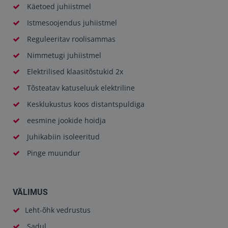
Käetoed juhiistmel
Istmesoojendus juhiistmel
Reguleeritav roolisammas
Nimmetugi juhiistmel
Elektrilised klaasitõstukid 2x
Tõsteatav katuseluuk elektriline
Kesklukustus koos distantspuldiga
eesmine jookide hoidja
Juhikabiin isoleeritud
Pinge muundur
VÄLIMUS
Leht-õhk vedrustus
Sadul