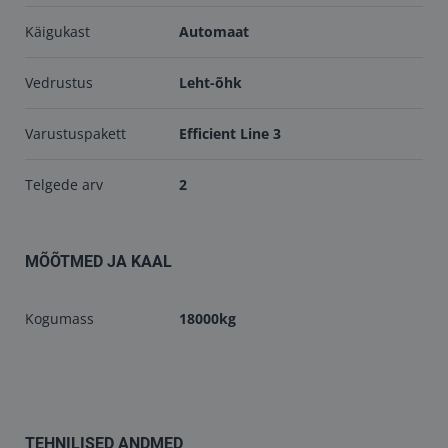
Käigukast
Automaat
Vedrustus
Leht-õhk
Varustuspakett
Efficient Line 3
Telgede arv
2
MÕÕTMED JA KAAL
Kogumass
18000kg
TEHNILISED ANDMED