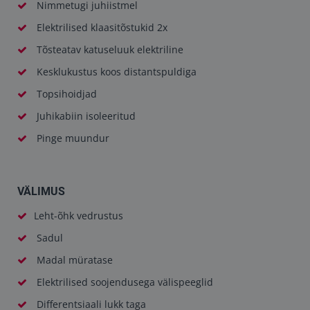
Nimmetugi juhiistmel
Elektrilised klaasitõstukid 2x
Tõsteatav katuseluuk elektriline
Kesklukustus koos distantspuldiga
Topsihoidjad
Juhikabiin isoleeritud
Pinge muundur
VÄLIMUS
Leht-õhk vedrustus
Sadul
Madal müratase
Elektrilised soojendusega välispeeglid
Differentsiaali lukk taga