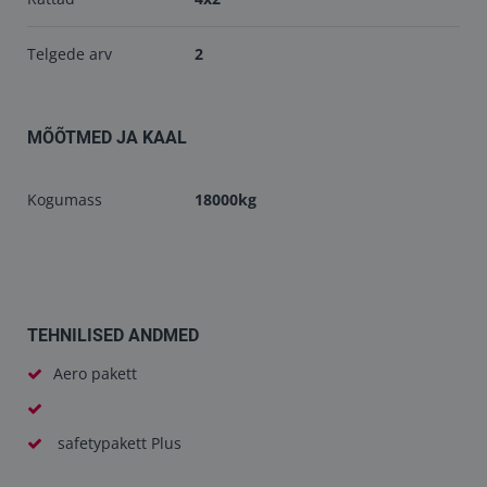
Telgede arv
2
MÕÕTMED JA KAAL
Kogumass
18000kg
TEHNILISED ANDMED
Aero pakett
safetypakett Plus