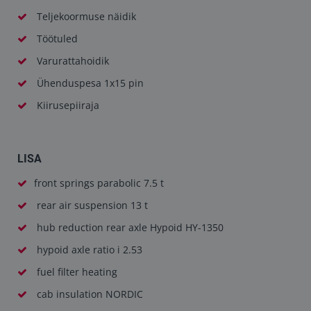
Teljekoormuse näidik
Töötuled
Varurattahoidik
Ühenduspesa 1x15 pin
Kiirusepiiraja
LISA
front springs parabolic 7.5 t
rear air suspension 13 t
hub reduction rear axle Hypoid HY-1350
hypoid axle ratio i 2.53
fuel filter heating
cab insulation NORDIC