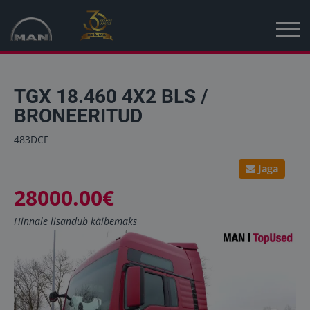
Avaleht
TGX 18.460 4X2 BLS /
Kampaania
BRONEERITUD
Uued sõidukid
483DCF
Jaga
Kasutatud sõidukid
28000.00€
Uudised
Hinnale lisandub käibemaks
MAN Truck & Bus Eesti
MAN Topused Euroopa