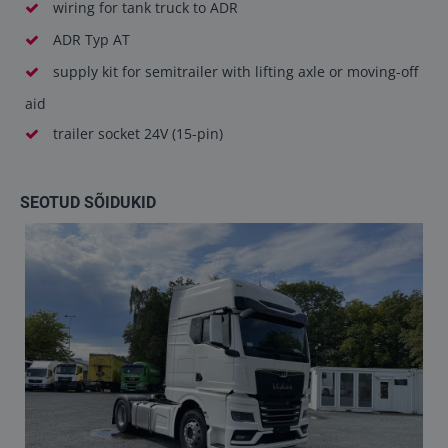
wiring for tank truck to ADR
ADR Typ AT
supply kit for semitrailer with lifting axle or moving-off
aid
trailer socket 24V (15-pin)
SEOTUD SÕIDUKID