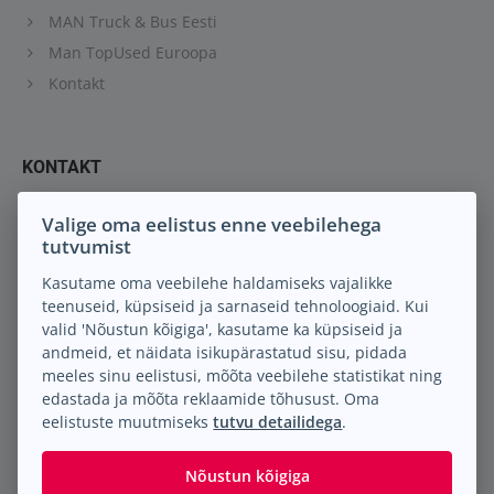
MAN Truck & Bus Eesti
Man TopUsed Euroopa
Kontakt
KONTAKT
Keil M.A. OÜ
Valige oma eelistus enne veebilehega
Peterburi tee 88
tutvumist
13816 Tallinn Eesti
Kasutame oma veebilehe haldamiseks vajalikke
teenuseid, küpsiseid ja sarnaseid tehnoloogiaid. Kui
info@keilma.ee
valid 'Nõustun kõigiga', kasutame ka küpsiseid ja
+372 605 2000
andmeid, et näidata isikupärastatud sisu, pidada
Facebook
meeles sinu eelistusi, mõõta veebilehe statistikat ning
Instagram
edastada ja mõõta reklaamide tõhusust. Oma
eelistuste muutmiseks
tutvu detailidega
.
Nõustun kõigiga