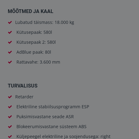
MÕÕTMED JA KAAL
Lubatud täismass: 18.000 kg
Kütusepaak: 580l
Kütusepaak 2: 580l
AdBlue paak: 80l
Rattavahe: 3.600 mm
TURVALISUS
Retarder
Elektriline stabiilsusprogramm ESP
Puksimisvastane seade ASR
Blokeerumisvastane süsteem ABS
Küljepeegel elektriline ja soojendusega: right