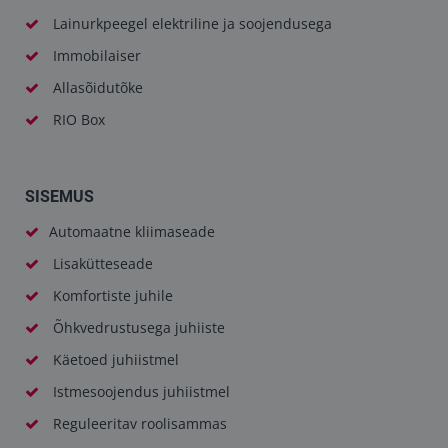
Lainurkpeegel elektriline ja soojendusega
Immobilaiser
Allasõidutõke
RIO Box
SISEMUS
Automaatne kliimaseade
Lisakütteseade
Komfortiste juhile
Õhkvedrustusega juhiiste
Käetoed juhiistmel
Istmesoojendus juhiistmel
Reguleeritav roolisammas