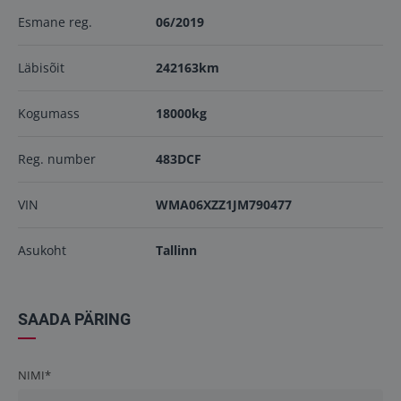
Esmane reg.
06/2019
Läbisõit
242163km
Kogumass
18000kg
Reg. number
483DCF
VIN
WMA06XZZ1JM790477
Asukoht
Tallinn
SAADA PÄRING
NIMI*