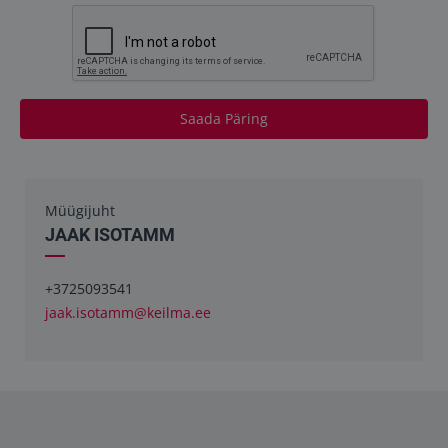
Saada Päring
Müügijuht
JAAK ISOTAMM
+3725093541
jaak.isotamm@keilma.ee