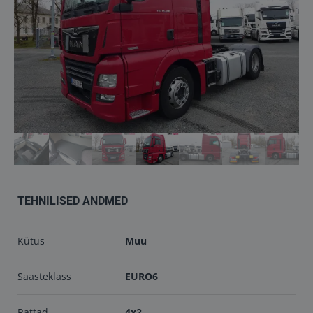
Töökojad
Kontakt
info@keilma.ee
+372 605 2000
TEHNILISED ANDMED
Kütus
Muu
ET
EN
Saasteklass
EURO6
Rattad
4x2